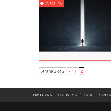
COACHING
Strana 2 of 2
«
1
2
NASLOVNA
USLOVI KORIŠĆENJA
KONTA