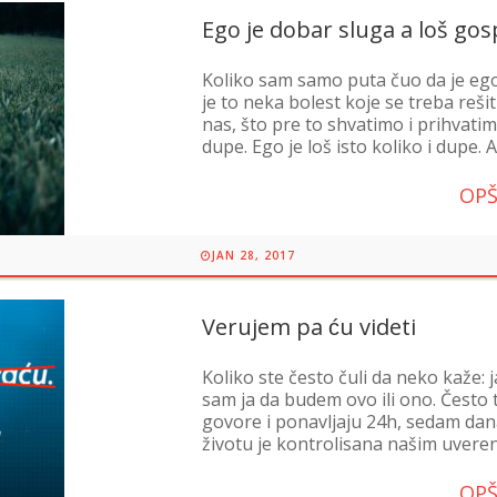
Ego je dobar sluga a loš go
Koliko sam samo puta čuo da je ego 
je to neka bolest koje se treba rešit
nas, što pre to shvatimo i prihvatim
dupe. Ego je loš isto koliko i dupe. A
OPŠ
JAN 28, 2017
Verujem pa ću videti
Koliko ste često čuli da neko kaže:
sam ja da budem ovo ili ono. Često to
govore i ponavljaju 24h, sedam dan
životu je kontrolisana našim uverenj
OPŠ