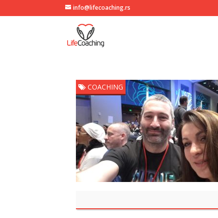
info@lifecoaching.rs
COACHING