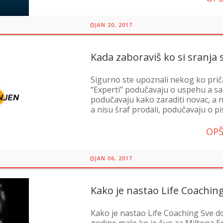
JAN 20, 2017
Kada zaboraviš ko si sranja 
Sigurno ste upoznali nekog ko priča 
“Experti” podučavaju o uspehu a sam
podučavaju kako zaraditi novac, a n
a nisu šraf prodali, podučavaju o pi
OPŠ
JAN 06, 2017
Kako je nastao Life Coachin
Kako je nastao Life Coaching Sve d
godine malo ko je čuo za Miltona Er