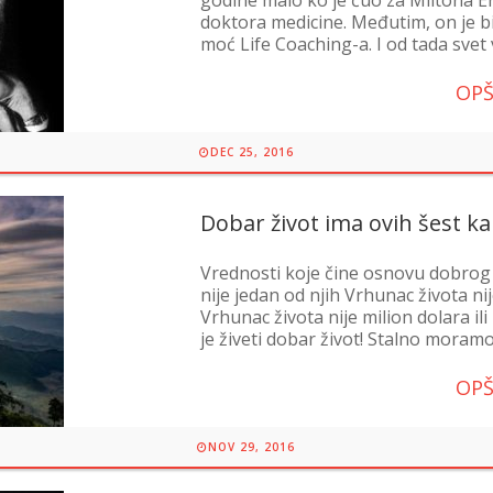
doktora medicine. Međutim, on je bi
moć Life Coaching-a. I od tada svet viš
OPŠ
DEC 25, 2016
Dobar život ima ovih šest ka
Vrednosti koje čine osnovu dobrog ž
nije jedan od njih Vrhunac života ni
Vrhunac života nije milion dolara ili
je živeti dobar život! Stalno moramo 
OPŠ
NOV 29, 2016