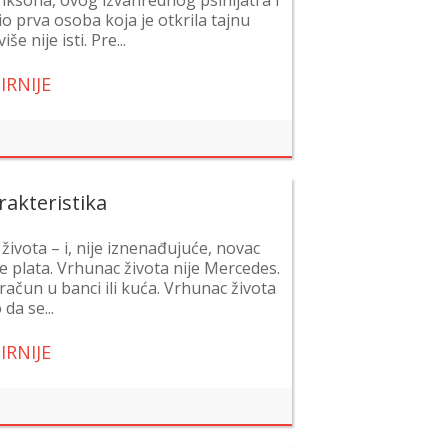
o prva osoba koja je otkrila tajnu
e nije isti. Pre...
IRNIJE
rakteristika
ivota – i, nije iznenađujuće, novac
je plata. Vrhunac života nije Mercedes.
 račun u banci ili kuća. Vrhunac života
da se...
IRNIJE