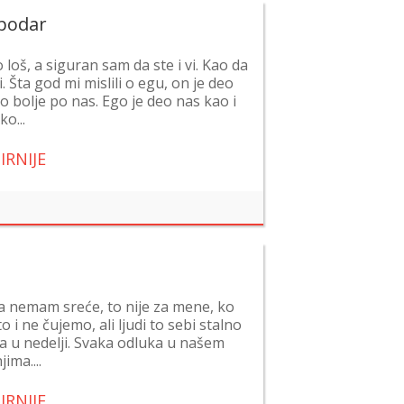
spodar
loš, a siguran sam da ste i vi. Kao da
i. Šta god mi mislili o egu, on je deo
o bolje po nas. Ego je deo nas kao i
ko...
IRNIJE
 ja nemam sreće, to nije za mene, ko
 i ne čujemo, ali ljudi to sebi stalno
a u nedelji. Svaka odluka u našem
ima....
IRNIJE