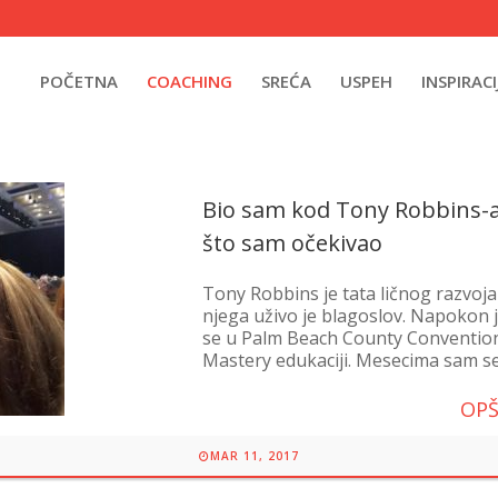
POČETNA
COACHING
SREĆA
USPEH
INSPIRACI
Bio sam kod Tony Robbins-a
što sam očekivao
Tony Robbins je tata ličnog razvoja i
njega uživo je blagoslov. Napokon j
se u Palm Beach County Conventio
Mastery edukaciji. Mesecima sam se 
OPŠ
MAR 11, 2017