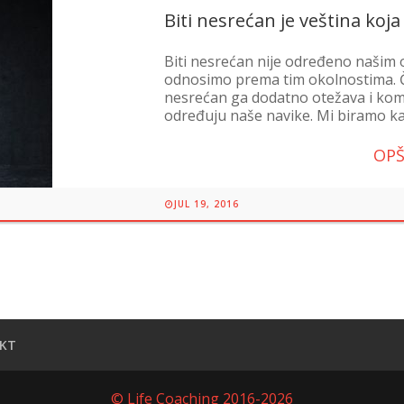
Biti nesrećan je veština koj
Biti nesrećan nije određeno našim 
odnosimo prema tim okolnostima. Činj
nesrećan ga dodatno otežava i komp
određuju naše navike. Mi biramo kako
OPŠ
JUL 19, 2016
KT
© Life Coaching 2016-2026