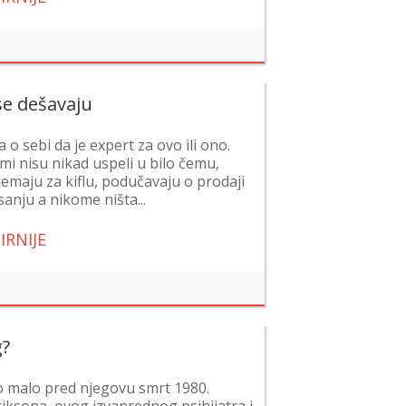
se dešavaju
o sebi da je expert za ovo ili ono.
i nisu nikad uspeli u bilo čemu,
emaju za kiflu, podučavaju o prodaji
sanju a nikome ništa...
IRNIJE
g?
o malo pred njegovu smrt 1980.
iksona, ovog izvanrednog psihijatra i