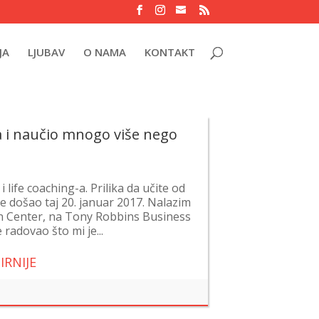
JA
LJUBAV
O NAMA
KONTAKT
 i naučio mnogo više nego
 life coaching-a. Prilika da učite od
e došao taj 20. januar 2017. Nalazim
n Center, na Tony Robbins Business
radovao što mi je...
IRNIJE