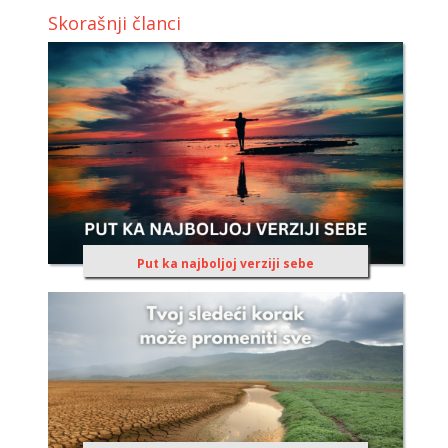
Skorašnji članci
Put ka najboljoj verziji sebe