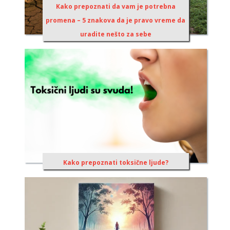
Kako prepoznati da vam je potrebna
promena – 5 znakova da je pravo vreme da
uradite nešto za sebe
Kako prepoznati toksične ljude?