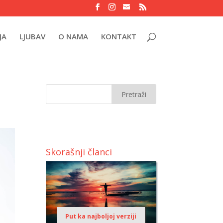
JA
LJUBAV
O NAMA
KONTAKT
Skorašnji članci
Put ka najboljoj verziji