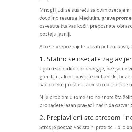
Mnogi ljudi se susreću sa ovim osećajem, a
dovoljno resursa. Međutim,
prava promen
osvestite šta vas koči i prepoznate obrasce
postaju jasniji.
Ako se prepoznajete u ovih pet znakova, t
1. Stalno se osećate zaglavlje
Ujutru se budite bez energije, bez jasne v
gomilaju, ali ih obavljate mehanički, bez is
kao daleku prošlost. Umesto da osećate u
Nije problem u tome što ne znate šta želi
pronađete jasan pravac i način da ostvarit
2. Preplavljeni ste stresom i 
Stres je postao vaš stalni pratilac – bilo da