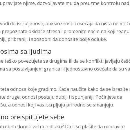
 upravljate njime, dozvoljavate mu da preuzme kontrolu nad
odi do iscrpljenosti, anksioznosti i osećaja da ništa ne mož
 prepoznate okidače stresa i promenite način na koji reagu
iji, pribraniji i sposobni da donosite bolje odluke.
nosima sa ljudima
e teško povezujete sa drugima ili da se konflikti javljaju češ
ma sa postavljanjem granica ili jednostavno osećate da su v
aliteta odnosa koje gradimo. Kada naučite kako da se izrazite
te druge, odnosi postaju dublji i ispunjeniji. Počinjete da
rišu, a odnosi koji vas iscrpljuju prirodno se smanjuju.
lno preispitujete sebe
otrebno doneti važnu odluku? Da li se plašite da napravite