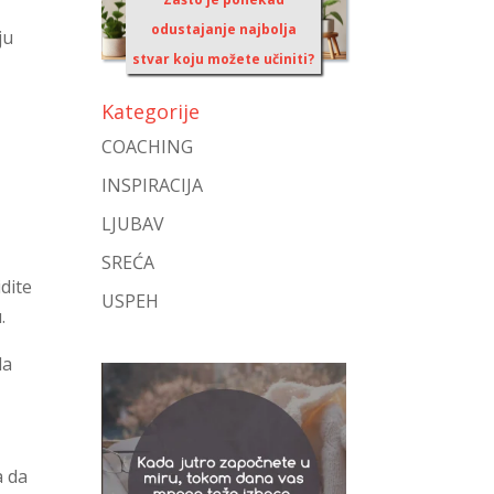
odustajanje najbolja
ju
stvar koju možete učiniti?
Kategorije
COACHING
INSPIRACIJA
LJUBAV
SREĆA
idite
USPEH
.
da
a da