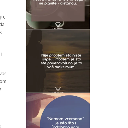
ju,
 da
k.
j
 vas
dnom
o
a
e