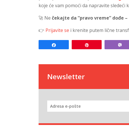
koje će vam pomoći da napravite sledeći k
🚀 Ne
čekajte da “pravo vreme” dođe –
👉
Prijavite se
i krenite putem lične trans
Share
Pin
V
Newsletter