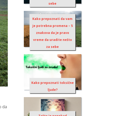
sebe
Kako prepoznati da vam
je potrebna promena – 5
znakova da je pravo
vreme da uradite nešto
za sebe
Kako prepoznati toksične
ljude?
o da
Zašto je ponekad