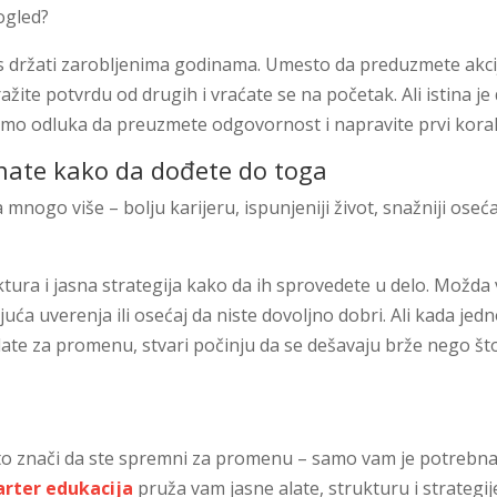
ogled?
s držati zarobljenima godinama. Umesto da preduzmete akci
žite potvrdu od drugih i vraćate se na početak. Ali istina je
amo odluka da preuzmete odgovornost i napravite prvi kora
e znate kako da dođete do toga
nogo više – bolju karijeru, ispunjeniji život, snažniji oseća
ktura i jasna strategija kako da ih sprovedete u delo. Možda
uća uverenja ili osećaj da niste dovoljno dobri. Ali kada je
alate za promenu, stvari počinju da se dešavaju brže nego št
 to znači da ste spremni za promenu – samo vam je potrebn
arter edukacija
pruža vam jasne alate, strukturu i strategij