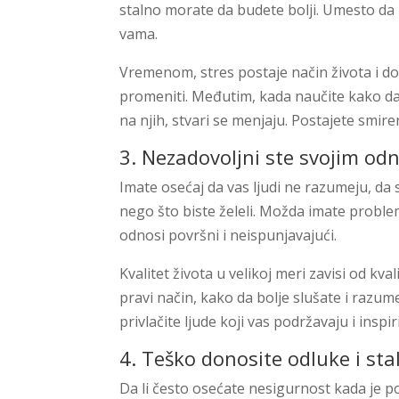
stalno morate da budete bolji. Umesto da
vama.
Vremenom, stres postaje način života i dov
promeniti. Međutim, kada naučite kako da
na njih, stvari se menjaju. Postajete smiren
3. Nezadovoljni ste svojim od
Imate osećaj da vas ljudi ne razumeju, da s
nego što biste želeli. Možda imate proble
odnosi površni i neispunjavajući.
Kvalitet života u velikoj meri zavisi od kv
pravi način, kako da bolje slušate i razume
privlačite ljude koji vas podržavaju i inspi
4. Teško donosite odluke i sta
Da li često osećate nesigurnost kada je p