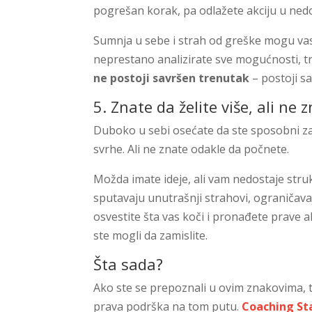
pogrešan korak, pa odlažete akciju u ned
Sumnja u sebe i strah od greške mogu va
neprestano analizirate sve mogućnosti, tra
ne postoji savršen trenutak
– postoji s
5. Znate da želite više, ali n
Duboko u sebi osećate da ste sposobni za m
svrhe. Ali ne znate odakle da počnete.
Možda imate ideje, ali vam nedostaje stru
sputavaju unutrašnji strahovi, ograničavaj
osvestite šta vas koči i pronađete prave 
ste mogli da zamislite.
Šta sada?
Ako ste se prepoznali u ovim znakovima,
prava podrška na tom putu.
Coaching St