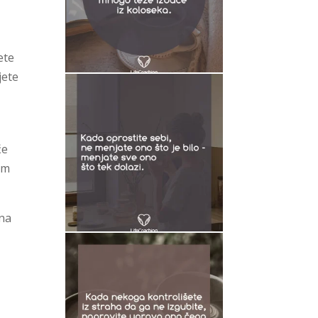
ete
jete
će
am
 na