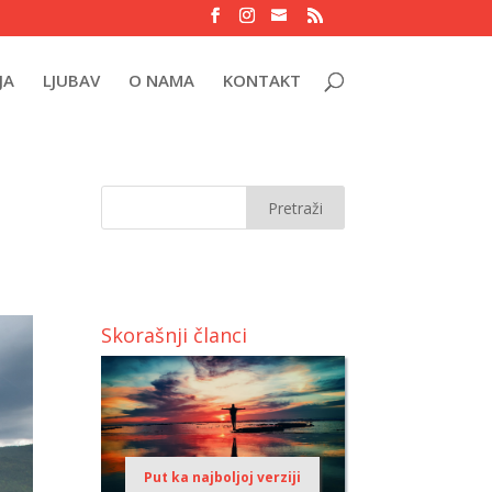
JA
LJUBAV
O NAMA
KONTAKT
Skorašnji članci
Put ka najboljoj verziji