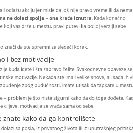
li odlažu akciju jer misle da još nije pravo vreme ili da nema
a ne dolazi spolja – ona kreće iznutra.
Kada konačno
 koji vas drže u mestu, pravi putevi ka boljoj verziji sebe
o znači da ste spremni za sledeći korak.
no i bez motivacije
izije kuda idete i šta zapravo želite. Svakodnevne obaveze se
tinske motivacije. Nekada ste imali velike snove, ali sada ih v
zbuđenje zbog budućnosti, imate utisak da tapkate u mestu
te – problem je što niste sigurni kako da do toga dođete. Ka
e ciljeve, motivacija se vraća sama od sebe.
ne znate kako da ga kontrolišete
 dolazi sa posla, iz privatnog života ili iz unutrašnjeg pritisk