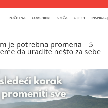
POČETNA
COACHING
SREĆA
USPEH
INSPIRACI
am je potrebna promena – 5
reme da uradite nešto za sebe