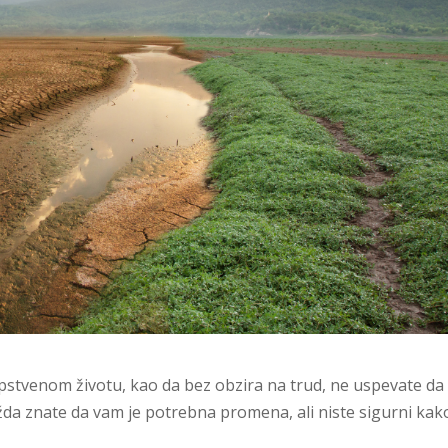
opstvenom životu, kao da bez obzira na trud, ne uspevate da
a znate da vam je potrebna promena, ali niste sigurni kak