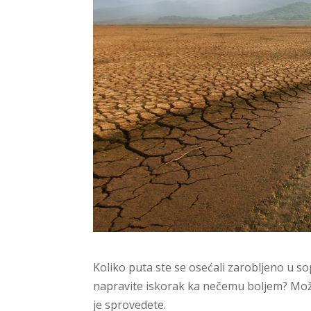
Koliko puta ste se osećali zarobljeno u s
napravite iskorak ka nečemu boljem? Možd
je sprovedete.