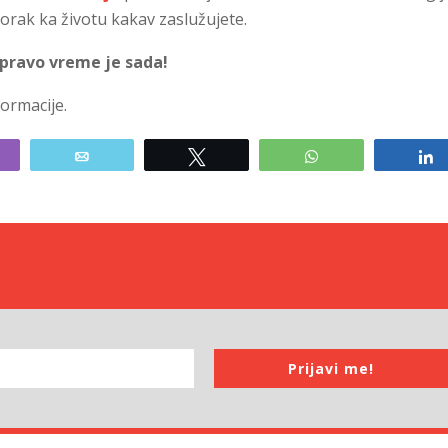
orak ka životu kakav zaslužujete.
 pravo vreme je sada!
formacije.
ibe
Email
Tweet
WhatsApp
Prijavi me!