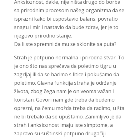
Anksioznost, dakle, nije ništa drugo do borba
sa prirodnim procesom našeg organizma da se
isprazni kako bi uspostavio balans, povratio
snagu i mir i nastavio da bude zdrav, jer je to
njegovo prirodno stanje.
Da li ste spremni da mu se sklonite sa puta?
Strah je potpuno normalna i prirodna stvar. To
je ono što nas sprečava da poletimo tigru u
zagrljaj ili da se bacimo s litice i pokušamo da
poletimo. Glavna funkcija straha je održanje
života, zbog čega nam je on veoma važan i
koristan. Govori nam gde treba da budemo
oprezni, na čemu možda treba da radimo, u šta
ne bi trebalo da se upuštamo. Zanimljivo je da
strah i anksioznost imaju iste simptome, a
zapravo su suštinski potpuno drugačiji.