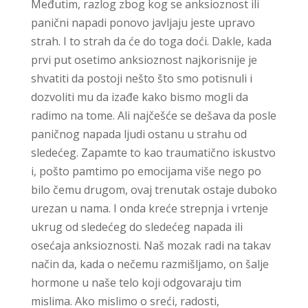
Međutim, razlog zbog kog se anksioznost ili
panični napadi ponovo javljaju jeste upravo
strah. I to strah da će do toga doći. Dakle, kada
prvi put osetimo anksioznost najkorisnije je
shvatiti da postoji nešto što smo potisnuli i
dozvoliti mu da izađe kako bismo mogli da
radimo na tome. Ali najčešće se dešava da posle
paničnog napada ljudi ostanu u strahu od
sledećeg. Zapamte to kao traumatično iskustvo
i, pošto pamtimo po emocijama više nego po
bilo čemu drugom, ovaj trenutak ostaje duboko
urezan u nama. I onda kreće strepnja i vrtenje
ukrug od sledećeg do sledećeg napada ili
osećaja anksioznosti. Naš mozak radi na takav
način da, kada o nečemu razmišljamo, on šalje
hormone u naše telo koji odgovaraju tim
mislima. Ako mislimo o sreći, radosti,