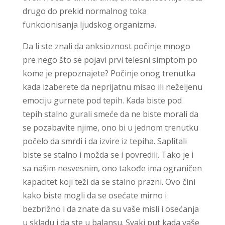
drugo do prekid normalnog toka
funkcionisanja ljudskog organizma.
Da li ste znali da anksioznost počinje mnogo
pre nego što se pojavi prvi telesni simptom po
kome je prepoznajete? Počinje onog trenutka
kada izaberete da neprijatnu misao ili neželjenu
emociju gurnete pod tepih. Kada biste pod
tepih stalno gurali smeće da ne biste morali da
se pozabavite njime, ono bi u jednom trenutku
počelo da smrdi i da izvire iz tepiha. Saplitali
biste se stalno i možda se i povredili. Tako je i
sa našim nesvesnim, ono takođe ima ograničen
kapacitet koji teži da se stalno prazni. Ovo čini
kako biste mogli da se osećate mirno i
bezbrižno i da znate da su vaše misli i osećanja
u skladu i da ste u balansu. Svaki put kada vaše