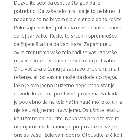
Dozvolite sebi da osetite šta god da je
potrebno. Da vaše telo misli da je to nebitno ili
nepotrebno ne bi vam slalo signale da to rešite.
Pokušajte sledeći put kada osetite anksioznost
da joj zahvalite. Recite to srcem i spremnošću
da čujete šta ima da vam kaže. Zapamtite u
ovim trenucima vaše telo radi za vas i za vaše
najveće dobro, vi samo treba to da prihvatite.
Ono već zna u čemu je zapravo problem, zna i
rešenje, ali od vas ne može da dođe do njega.
Iako je ovo jedno izuzetno neprijatno stanje,
dovodi do veoma pozitivnih promena. Nekada
je potrebno da na teži način naučimo lekciju i iz
nje se uzdignemo i razvijemo. Oslušnite lekciju
koju treba da naučite. Neka vas prolaze sve te
neprijatne misli i emocije, prepustite im se jer
one su vaše i žele vam dobro. Otpustite grč koji