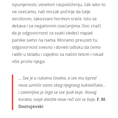
ispunjenosti, veselom raspoloženju, čak iako to
ne osećamo, naš mozak počinje da šalje
serotonin, takozvani hormon sreće. Isto se
dešava i sa negativnim osećanjima. Ovo znači
da je odgovornost za svaki sledeći napad
panike samo na nama. Moramo preuzeti tu
odgovornost svesno i doneti odluku da ćemo
raditi u skladu i zajedno sa našim telom i nikad
više protiv njega.
… Sve je u rukama čoveka, a sve mu ispred
nosa uzmiče samo zbog njegovog kukavičluka…
i zanimljivo je čega se sve ljudi boje. Novog
koraka, svoje vlastite nove reči oni se boje.
F. M.
Dostojevski