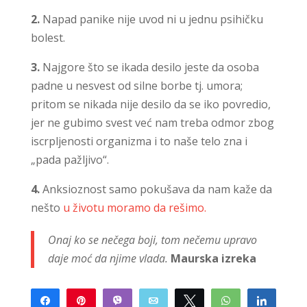
2.
Napad panike nije uvod ni u jednu psihičku
bolest.
3.
Najgore što se ikada desilo jeste da osoba
padne u nesvest od silne borbe tj. umora;
pritom se nikada nije desilo da se iko povredio,
jer ne gubimo svest već nam treba odmor zbog
iscrpljenosti organizma i to naše telo zna i
„pada pažljivo“.
4.
Anksioznost samo pokušava da nam kaže da
nešto
u životu moramo da rešimo.
Onaj ko se nečega boji, tom nečemu upravo
daje moć da njime vlada.
Maurska izreka
Share
Pin
Vibe
Email
Tweet
WhatsApp
Share