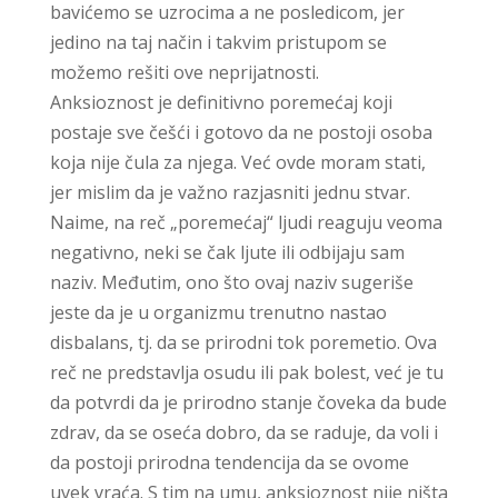
bavićemo se uzrocima a ne posledicom, jer
jedino na taj način i takvim pristupom se
možemo rešiti ove neprijatnosti.
Anksioznost je definitivno poremećaj koji
postaje sve češći i gotovo da ne postoji osoba
koja nije čula za njega. Već ovde moram stati,
jer mislim da je važno razjasniti jednu stvar.
Naime, na reč „poremećaj“ ljudi reaguju veoma
negativno, neki se čak ljute ili odbijaju sam
naziv. Međutim, ono što ovaj naziv sugeriše
jeste da je u organizmu trenutno nastao
disbalans, tj. da se prirodni tok poremetio. Ova
reč ne predstavlja osudu ili pak bolest, već je tu
da potvrdi da je prirodno stanje čoveka da bude
zdrav, da se oseća dobro, da se raduje, da voli i
da postoji prirodna tendencija da se ovome
uvek vraća. S tim na umu, anksioznost nije ništa