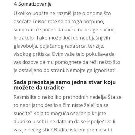
4. Somatizovanje
Ukoliko uopšte ne razmišljate o onome što
osećate i disocirate se od toga potpuno,
simptomi će početi da izviru na druge načine,
kroz telo. Tako može doći do neobjašnjivih
glavobolja, pojačanog rada srca, tenzije,
visokog pritiska. Ovim vaše telo pokušava da
vas dozove da mu pomognete da reši nešto što
je ostavljeno po strani. Nemojte ga ignorisati.
Sada preostaje samo jedna stvar koju
možete da uradite
Razmislite o nekoliko prethodnih nedelja. Šta se
to neprijatno desilo s čim niste želeli da se
suočite? Koja to moguća osećanja krijete
duboko u sebi i ne date im da se ispolje? Da li
vas je nečeg stid? Budite iskreni prema sebi.