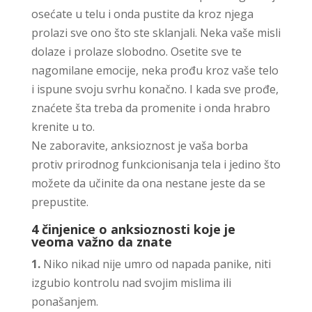
osećate u telu i onda pustite da kroz njega
prolazi sve ono što ste sklanjali. Neka vaše misli
dolaze i prolaze slobodno. Osetite sve te
nagomilane emocije, neka prođu kroz vaše telo
i ispune svoju svrhu konačno. I kada sve prođe,
znaćete šta treba da promenite i onda hrabro
krenite u to.
Ne zaboravite, anksioznost je vaša borba
protiv prirodnog funkcionisanja tela i jedino što
možete da učinite da ona nestane jeste da se
prepustite.
4 činjenice o anksioznosti koje je
veoma važno da znate
1.
Niko nikad nije umro od napada panike, niti
izgubio kontrolu nad svojim mislima ili
ponašanjem.