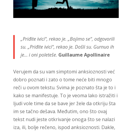
„Priđite ivici“, rekao je. „Bojimo se“, odgovorili
su. „Priđite ivici“, rekao je. Došli su. Gurnuo ih
je… i oni poleteše.
Guillaume Apollinaire
Verujem da su vam simptomi anksioznosti već
dobro poznati i zato o tome neće biti mnogo
reči u ovom tekstu. Svima je poznato šta je to i
kako se manifestuje. To je veoma lako istražiti i
ljudi vole time da se bave jer žele da otkriju šta
im se tačno dešava. Međutim, ono što ovaj
tekst nudi jeste otkrivanje onoga što se nalazi
iza, ili, bolje rečeno, ispod anksioznosti. Dakle,