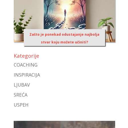
Zašto je ponekad odustajanje najbolja
stvar koju možete učiniti?
Kategorije
COACHING
INSPIRACIJA
LJUBAV
SREĆA
USPEH