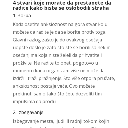
4 stvari koje morate da prestanete da
radite kako biste se oslobodili straha
1. Borba
Kada osetite anksioznost najgora stvar koju
možete da radite je da se borite protiv toga.
Glavni razlog zašto je do ovakvog osećaja
uopšte došlo je zato što ste se borili sa nekim
osećanjima koja niste želeli da prihvatite i
proživite. Ne radite to opet, pogotovo u
momentu kada organizam više ne može da
izdrži i traži pražnjenje. Što više otpora pružate,
anksioznost postaje veća. Ovo možete
prekinuti samo tako što ćete dozvoliti tim
impulsima da prođu.
2. Izbegavanje
Izbegavanje mesta, ljudi ili radnji tokom kojih