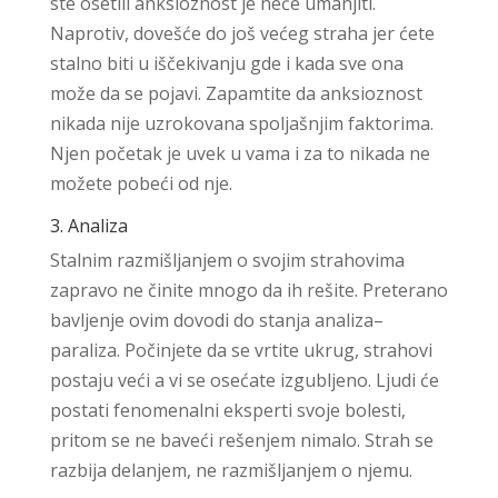
ste osetili anksioznost je neće umanjiti.
Naprotiv, dovešće do još većeg straha jer ćete
stalno biti u iščekivanju gde i kada sve ona
može da se pojavi. Zapamtite da anksioznost
nikada nije uzrokovana spoljašnjim faktorima.
Njen početak je uvek u vama i za to nikada ne
možete pobeći od nje.
3. Analiza
Stalnim razmišljanjem o svojim strahovima
zapravo ne činite mnogo da ih rešite. Preterano
bavljenje ovim dovodi do stanja analiza–
paraliza. Počinjete da se vrtite ukrug, strahovi
postaju veći a vi se osećate izgubljeno. Ljudi će
postati fenomenalni eksperti svoje bolesti,
pritom se ne baveći rešenjem nimalo. Strah se
razbija delanjem, ne razmišljanjem o njemu.