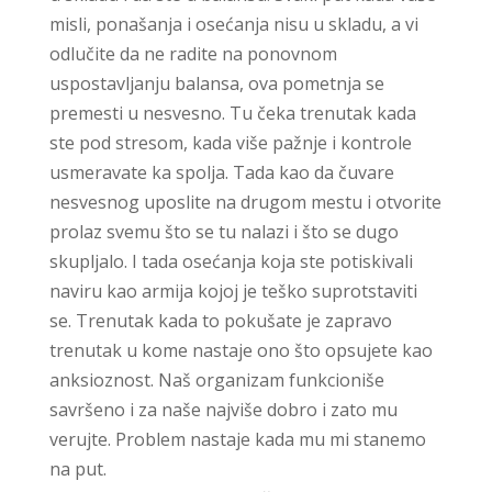
misli, ponašanja i osećanja nisu u skladu, a vi
odlučite da ne radite na ponovnom
uspostavljanju balansa, ova pometnja se
premesti u nesvesno. Tu čeka trenutak kada
ste pod stresom, kada više pažnje i kontrole
usmeravate ka spolja. Tada kao da čuvare
nesvesnog uposlite na drugom mestu i otvorite
prolaz svemu što se tu nalazi i što se dugo
skupljalo. I tada osećanja koja ste potiskivali
naviru kao armija kojoj je teško suprotstaviti
se. Trenutak kada to pokušate je zapravo
trenutak u kome nastaje ono što opsujete kao
anksioznost. Naš organizam funkcioniše
savršeno i za naše najviše dobro i zato mu
verujte. Problem nastaje kada mu mi stanemo
na put.