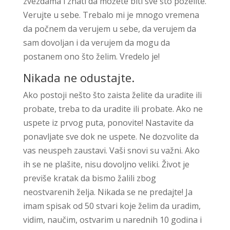
zvezdama i znati da možete biti sve što poželite.
Verujte u sebe. Trebalo mi je mnogo vremena
da počnem da verujem u sebe, da verujem da
sam dovoljan i da verujem da mogu da
postanem ono što želim. Vredelo je!
Nikada ne odustajte.
Ako postoji nešto što zaista želite da uradite ili
probate, treba to da uradite ili probate. Ako ne
uspete iz prvog puta, ponovite! Nastavite da
ponavljate sve dok ne uspete. Ne dozvolite da
vas neuspeh zaustavi. Vaši snovi su važni. Ako
ih se ne plašite, nisu dovoljno veliki. Život je
previše kratak da bismo žalili zbog
neostvarenih želja. Nikada se ne predajte! Ja
imam spisak od 50 stvari koje želim da uradim,
vidim, naučim, ostvarim u narednih 10 godina i