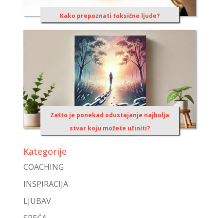
Kako prepoznati toksične ljude?
Zašto je ponekad odustajanje najbolja
stvar koju možete učiniti?
Kategorije
COACHING
INSPIRACIJA
LJUBAV