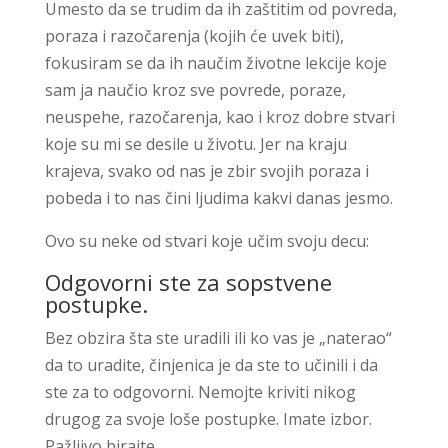
Umesto da se trudim da ih zaštitim od povreda,
poraza i razočarenja (kojih će uvek biti),
fokusiram se da ih naučim životne lekcije koje
sam ja naučio kroz sve povrede, poraze,
neuspehe, razočarenja, kao i kroz dobre stvari
koje su mi se desile u životu. Jer na kraju
krajeva, svako od nas je zbir svojih poraza i
pobeda i to nas čini ljudima kakvi danas jesmo.
Ovo su neke od stvari koje učim svoju decu:
Odgovorni ste za sopstvene
postupke.
Bez obzira šta ste uradili ili ko vas je „naterao“
da to uradite, činjenica je da ste to učinili i da
ste za to odgovorni. Nemojte kriviti nikog
drugog za svoje loše postupke. Imate izbor.
Pažljivo birajte.