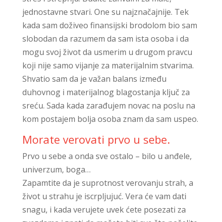
jednostavne stvari. One su najznačajnije. Tek
kada sam doživeo finansijski brodolom bio sam
slobodan da razumem da sam ista osoba i da
mogu svoj život da usmerim u drugom pravcu
koji nije samo vijanje za materijalnim stvarima.
Shvatio sam da je važan balans između
duhovnog i materijalnog blagostanja ključ za
sreću. Sada kada zarađujem novac na poslu na
kom postajem bolja osoba znam da sam uspeo.
Morate verovati prvo u sebe.
Prvo u sebe a onda sve ostalo – bilo u anđele,
univerzum, boga…
Zapamtite da je suprotnost verovanju strah, a
život u strahu je iscrpljujuć. Vera će vam dati
snagu, i kada verujete uvek ćete posezati za