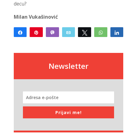
decu?
Milan Vukašinović
Share
Pin
Vibe
Email
Tweet
WhatsApp
Share
Newsletter
Prijavi me!