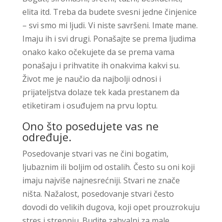
elita itd. Treba da budete svesni jedne činjenice
– svi smo mi ljudi. Vi niste savršeni. Imate mane.
Imaju ih i svi drugi. Ponašajte se prema ljudima
onako kako očekujete da se prema vama
ponašaju i prihvatite ih onakvima kakvi su.
Život me je naučio da najbolji odnosi i
prijateljstva dolaze tek kada prestanem da
etiketiram i osuđujem na prvu loptu.
Ono što posedujete vas ne
određuje.
Posedovanje stvari vas ne čini bogatim,
ljubaznim ili boljim od ostalih. Često su oni koji
imaju najviše najnesrećniji. Stvari ne znače
ništa. Nažalost, posedovanje stvari često
dovodi do velikih dugova, koji opet prouzrokuju
stres i strepnju. Budite zahvalni za male,