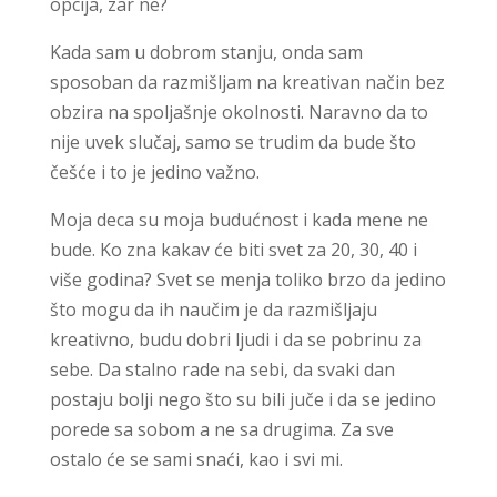
opcija, zar ne?
Kada sam u dobrom stanju, onda sam
sposoban da razmišljam na kreativan način bez
obzira na spoljašnje okolnosti. Naravno da to
nije uvek slučaj, samo se trudim da bude što
češće i to je jedino važno.
Moja deca su moja budućnost i kada mene ne
bude. Ko zna kakav će biti svet za 20, 30, 40 i
više godina? Svet se menja toliko brzo da jedino
što mogu da ih naučim je da razmišljaju
kreativno, budu dobri ljudi i da se pobrinu za
sebe. Da stalno rade na sebi, da svaki dan
postaju bolji nego što su bili juče i da se jedino
porede sa sobom a ne sa drugima. Za sve
ostalo će se sami snaći, kao i svi mi.