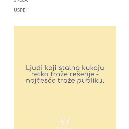
SREĆA
USPEH