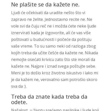
Ne plašite se da kažete ne.
Ljudi će očekivati da uradite nešto što vi
zapravo ne želite. Jednostavno recite ne. Ne
vole svi da čuju reč ne i možda ćete neke ljude
iznervirati kada je izgovorite, ali će vas više
poštovati u budućnosti i počeće da poštuju
vaše vreme. To su samo neki od razloga zbog
kojih treba da učite češće da kažete ne. Nikada
nemojte osećati krivicu zato što ste morali da
kažete ne. Najpre i iznad svega poštujte sebe.
Meni je to došlo kroz životno iskustvo i lako mi
je da kažem ne, verovatno sam potrošio skoro
sva da :).
Treba da znate kada treba da
odete.
Nažalost, u životu srećemo nasilnike i ljude koji