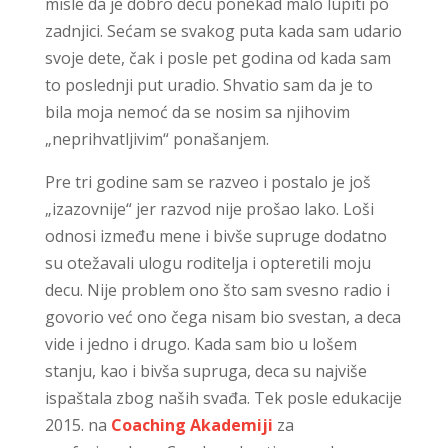
misle da je dobro decu ponekad malo lupiti po
zadnjici. Sećam se svakog puta kada sam udario
svoje dete, čak i posle pet godina od kada sam
to poslednji put uradio. Shvatio sam da je to
bila moja nemoć da se nosim sa njihovim
„neprihvatljivim“ ponašanjem.
Pre tri godine sam se razveo i postalo je još
„izazovnije“ jer razvod nije prošao lako. Loši
odnosi između mene i bivše supruge dodatno
su otežavali ulogu roditelja i opteretili moju
decu. Nije problem ono što sam svesno radio i
govorio već ono čega nisam bio svestan, a deca
vide i jedno i drugo. Kada sam bio u lošem
stanju, kao i bivša supruga, deca su najviše
ispaštala zbog naših svađa. Tek posle edukacije
2015. na
Coaching Akademiji
za