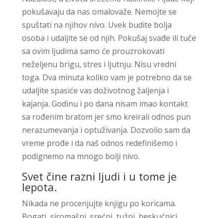
pokušavaju da nas omalovaže. Nemojte se
spuštati na njihov nivo. Uvek budite bolja
osoba i udaljite se od njih. Pokušaj svađe ili tuče
sa ovim ljudima samo će prouzrokovati
neželjenu brigu, stres i ljutnju. Nisu vredni
toga. Dva minuta koliko vam je potrebno da se
udaljite spasiće vas doživotnog žaljenja i
kajanja. Godinu i po dana nisam imao kontakt
sa rođenim bratom jer smo kreirali odnos pun
nerazumevanja i optuživanja. Dozvolio sam da
vreme prođe i da naš odnos redefinišemo i
podignemo na mnogo bolji nivo.
Svet čine razni ljudi i u tome je
lepota.
Nikada ne procenjujte knjigu po koricama.
Bogati, siromašni, srećni, tužni, beskućnici,