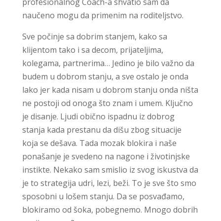
profesionalnog Coach-a shvatio sam da
naučeno mogu da primenim na roditeljstvo.
Sve počinje sa dobrim stanjem, kako sa
klijentom tako i sa decom, prijateljima,
kolegama, partnerima… Jedino je bilo važno da
budem u dobrom stanju, a sve ostalo je onda
lako jer kada nisam u dobrom stanju onda ništa
ne postoji od onoga što znam i umem. Ključno
je disanje. Ljudi obično ispadnu iz dobrog
stanja kada prestanu da dišu zbog situacije
koja se dešava. Tada mozak blokira i naše
ponašanje je svedeno na nagone i životinjske
instikte. Nekako sam smislio iz svog iskustva da
je to strategija udri, lezi, beži. To je sve što smo
sposobni u lošem stanju. Da se posvađamo,
blokiramo od šoka, pobegnemo. Mnogo dobrih