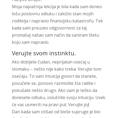
Moja najvažnija lekcija je bila kada sam doneo
lošu poslovnu odluku i založio stan mojih
roditelja i napravio finansijsku katastrofu. Tek
kada sam preuzeo odgovornost za taj
promašaj našao sam način da saniram štetu
koju sam napravio.
Verujte svom instinktu.
Ako dobijete čudan, neprijatan osećaj u
stomaku – nešto nije kako treba. Verujte tom
osećaju. To vam intuicija govori da stanete,
povučete se, ponovo razmislite šta radite i
pokušate nešto drugo. Ako vam je teško da
donesete odluku, oslušnite svoju intuiciju. Uvek
će vas usmeriti na pravi put. Verujte joj!
Dan kada sam otišao od bivše supruge je bio