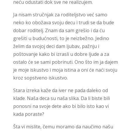
neću odustati dok sve ne realizujem.
Ja nisam stručnjak za roditeljstvo već samo
neko ko obožava svoju decu i trudi se da bude
dobar roditelj. Znam da sam grešio i da ću
grešiti u budućnosti, to je neizbežno. Jedino
želim da svojoj deci dam ljubav, pažnju i
poštovanje kako bi izrasli u dobre ljude a za
ostalo će se sami pobrinuti. Ono što im ja dajem
je moje iskustvo i moja istina a oni će naći svoju
kroz sopstveno iskustvo.
Stara izreka kaže da iver ne pada daleko od
klade. Naša deca su naša slika. Da li biste bili
ponosni na svoje dete ako bi bilo isto kao vi
kada poraste?
Šta vi mislite, čemu moramo da naučimo našu