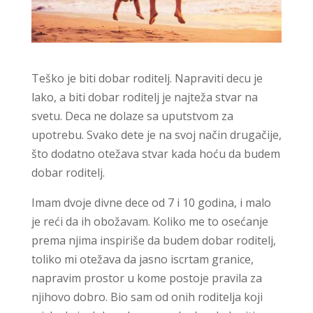
Teško je biti dobar roditelj. Napraviti decu je
lako, a biti dobar roditelj je najteža stvar na
svetu. Deca ne dolaze sa uputstvom za
upotrebu. Svako dete je na svoj način drugačije,
što dodatno otežava stvar kada hoću da budem
dobar roditelj.
Imam dvoje divne dece od 7 i 10 godina, i malo
je reći da ih obožavam. Koliko me to osećanje
prema njima inspiriše da budem dobar roditelj,
toliko mi otežava da jasno iscrtam granice,
napravim prostor u kome postoje pravila za
njihovo dobro. Bio sam od onih roditelja koji