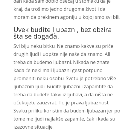
dan kada sam dobio osećaj u stomaku da je
kraj, da trošimo jedno drugome život i da
moram da prekinem agoniju u kojoj smo svi bili.
Uvek budite ljubazni, bez obzira
šta se događa.
Svi biju neku bitku. Ne znamo kakve su priče
drugih ljudi i uopšte nije naše da znamo. Ali
treba da budemo ljubazni. Nikada ne znate
kada će neki mali ljubazni gest potpuno
promeniti neku osobu. Svetu je potrebno više
ljubaznih ljudi. Budite ljubazni i zapamtite da
treba da budete takvi iz ljubavi, a da ništa ne
očekujete zauzvrat. To je prava ljubaznost.
Svaku priliku koristim da budem ljubazan jer po
tome me ljudi najlakše zapamte, čak i kada su
izazovne situacije.