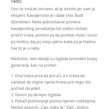
radiš:
Ovo će zvučati otrcano, ali je istinito jer sam ja
ekspert. Kavaljerstvo je i dalje živo. Budi
džentlmen. Neke jednostavne primere
kavaljerskog ponašanja ćeš stalno slušati;
pridrži vrata, pomozi joj da ponese stvari, izvuci
joj stolicu, daj joj svoju jaknu kada joj je hladno.
Sve to je u redu.
Međutim, neki detalji su izgleda promakli tvojoj
generaciji, kao na primer:
Ona treba prva da poruči, a ti treba da
sačekaš da stigne njena hrana pre nego što
počneš da jedeš.
Govori joj da lepo izgleda.
Pokaži poštovanje prema njenim roditeljima.
Nemoj govoriti „Ćao, kako je.“ Kaži „Dobro