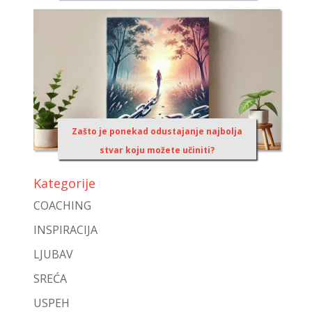
Zašto je ponekad odustajanje najbolja
stvar koju možete učiniti?
Kategorije
COACHING
INSPIRACIJA
LJUBAV
SREĆA
USPEH