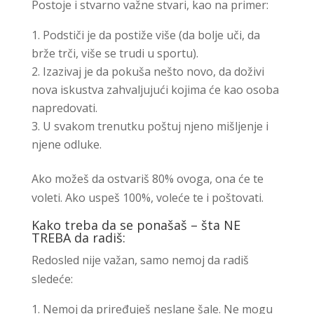
Postoje i stvarno važne stvari, kao na primer:
Podstiči je da postiže više (da bolje uči, da
brže trči, više se trudi u sportu).
Izazivaj je da pokuša nešto novo, da doživi
nova iskustva zahvaljujući kojima će kao osoba
napredovati.
U svakom trenutku poštuj njeno mišljenje i
njene odluke.
Ako možeš da ostvariš 80% ovoga, ona će te
voleti. Ako uspeš 100%, voleće te i poštovati.
Kako treba da se ponašaš – šta NE
TREBA da radiš:
Redosled nije važan, samo nemoj da radiš
sledeće:
Nemoj da priređuješ neslane šale. Ne mogu