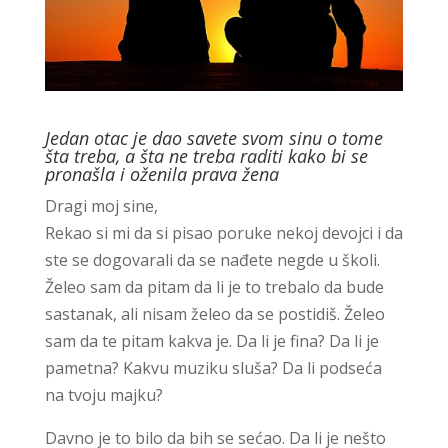
Jedan otac je dao savete svom sinu o tome
šta treba, a šta ne treba raditi kako bi se
pronašla i oženila prava žena
Dragi moj sine,
Rekao si mi da si pisao poruke nekoj devojci i da
ste se dogovarali da se nađete negde u školi.
Želeo sam da pitam da li je to trebalo da bude
sastanak, ali nisam želeo da se postidiš. Želeo
sam da te pitam kakva je. Da li je fina? Da li je
pametna? Kakvu muziku sluša? Da li podseća
na tvoju majku?
Davno je to bilo da bih se sećao. Da li je nešto