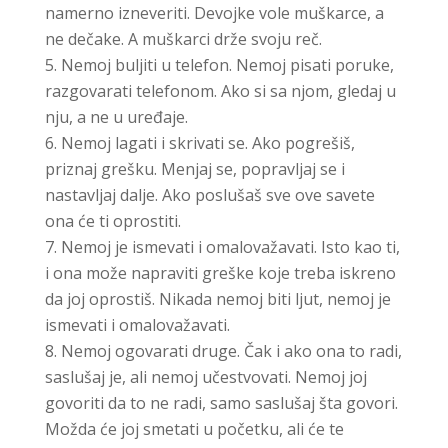
namerno izneveriti. Devojke vole muškarce, a
ne dečake. A muškarci drže svoju reč.
Nemoj buljiti u telefon. Nemoj pisati poruke,
razgovarati telefonom. Ako si sa njom, gledaj u
nju, a ne u uređaje.
Nemoj lagati i skrivati se. Ako pogrešiš,
priznaj grešku. Menjaj se, popravljaj se i
nastavljaj dalje. Ako poslušaš sve ove savete
ona će ti oprostiti.
Nemoj je ismevati i omalovažavati. Isto kao ti,
i ona može napraviti greške koje treba iskreno
da joj oprostiš. Nikada nemoj biti ljut, nemoj je
ismevati i omalovažavati.
Nemoj ogovarati druge. Čak i ako ona to radi,
saslušaj je, ali nemoj učestvovati. Nemoj joj
govoriti da to ne radi, samo saslušaj šta govori.
Možda će joj smetati u početku, ali će te