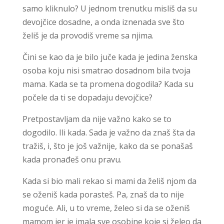
samo kliknulo? U jednom trenutku misliš da su
devojčice dosadne, a onda iznenada sve što
želiš je da provodiš vreme sa njima.
Čini se kao da je bilo juče kada je jedina ženska
osoba koju nisi smatrao dosadnom bila tvoja
mama. Kada se ta promena dogodila? Kada su
počele da ti se dopadaju devojčice?
Pretpostavljam da nije važno kako se to
dogodilo. Ili kada. Sada je važno da znaš šta da
tražiš, i, što je još važnije, kako da se ponašaš
kada pronađeš onu pravu.
Kada si bio mali rekao si mami da želiš njom da
se oženiš kada porasteš. Pa, znaš da to nije
moguće. Ali, u to vreme, želeo si da se oženiš
mamom jer je imala sve osobine koje si želeo da