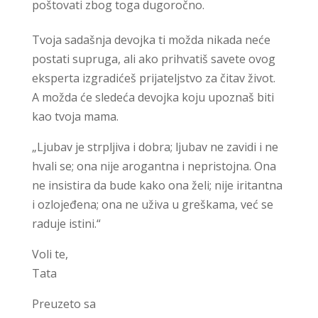
poštovati zbog toga dugoročno.
Tvoja sadašnja devojka ti možda nikada neće
postati supruga, ali ako prihvatiš savete ovog
eksperta izgradićeš prijateljstvo za čitav život.
A možda će sledeća devojka koju upoznaš biti
kao tvoja mama.
„Ljubav je strpljiva i dobra; ljubav ne zavidi i ne
hvali se; ona nije arogantna i nepristojna. Ona
ne insistira da bude kako ona želi; nije iritantna
i ozlojeđena; ona ne uživa u greškama, već se
raduje istini.“
Voli te,
Tata
Preuzeto sa