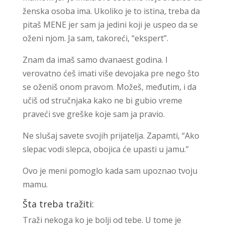
ženska osoba ima. Ukoliko je to istina, treba da
pitaš MENE jer sam ja jedini koji je uspeo da se
oženi njom. Ja sam, takoreći, “ekspert”.
Znam da imaš samo dvanaest godina. I
verovatno ćeš imati više devojaka pre nego što
se oženiš onom pravom. Možeš, međutim, i da
učiš od stručnjaka kako ne bi gubio vreme
praveći sve greške koje sam ja pravio.
Ne slušaj savete svojih prijatelja. Zapamti, “Ako
slepac vodi slepca, obojica će upasti u jamu.”
Ovo je meni pomoglo kada sam upoznao tvoju
mamu.
Šta treba tražiti:
Traži nekoga ko je bolji od tebe. U tome je