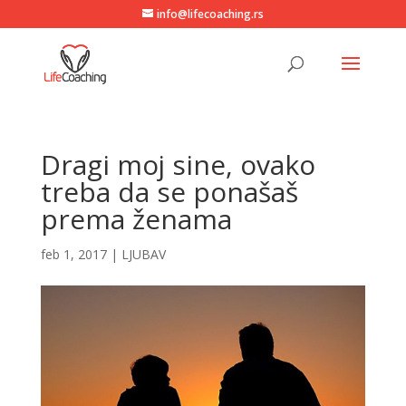
info@lifecoaching.rs
Dragi moj sine, ovako
treba da se ponašaš
prema ženama
feb 1, 2017
|
LJUBAV