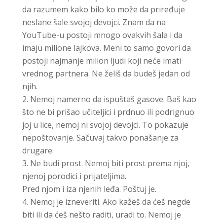
da razumem kako bilo ko može da priređuje
neslane šale svojoj devojci. Znam da na
YouTube-u postoji mnogo ovakvih šala i da
imaju milione lajkova. Meni to samo govori da
postoji najmanje milion ljudi koji neće imati
vrednog partnera. Ne želiš da budeš jedan od
njih.
Nemoj namerno da ispuštaš gasove. Baš kao
što ne bi prišao učiteljici i prdnuo ili podrignuo
joj u lice, nemoj ni svojoj devojci. To pokazuje
nepoštovanje. Sačuvaj takvo ponašanje za
drugare.
Ne budi prost. Nemoj biti prost prema njoj,
njenoj porodici i prijateljima.
Pred njom i iza njenih leđa. Poštuj je.
Nemoj je izneveriti. Ako kažeš da ćeš negde
biti ili da ćeš nešto raditi, uradi to. Nemoj je