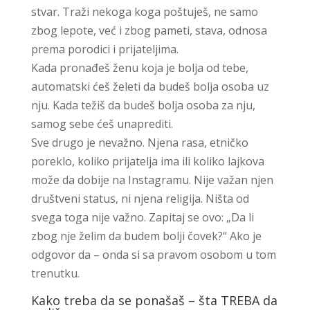
stvar. Traži nekoga koga poštuješ, ne samo
zbog lepote, već i zbog pameti, stava, odnosa
prema porodici i prijateljima.
Kada pronađeš ženu koja je bolja od tebe,
automatski ćeš želeti da budeš bolja osoba uz
nju. Kada težiš da budeš bolja osoba za nju,
samog sebe ćeš unaprediti.
Sve drugo je nevažno. Njena rasa, etničko
poreklo, koliko prijatelja ima ili koliko lajkova
može da dobije na Instagramu. Nije važan njen
društveni status, ni njena religija. Ništa od
svega toga nije važno. Zapitaj se ovo: „Da li
zbog nje želim da budem bolji čovek?“ Ako je
odgovor da – onda si sa pravom osobom u tom
trenutku.
Kako treba da se ponašaš – šta TREBA da