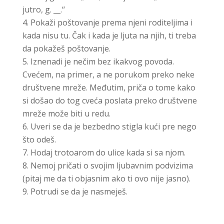
jutro, g. __.“
Pokaži poštovanje prema njeni roditeljima i
kada nisu tu. Čak i kada je ljuta na njih, ti treba
da pokažeš poštovanje.
Iznenadi je nečim bez ikakvog povoda.
Cvećem, na primer, a ne porukom preko neke
društvene mreže. Međutim, priča o tome kako
si došao do tog cveća poslata preko društvene
mreže može biti u redu.
Uveri se da je bezbedno stigla kući pre nego
što odeš.
Hodaj trotoarom do ulice kada si sa njom.
Nemoj pričati o svojim ljubavnim podvizima
(pitaj me da ti objasnim ako ti ovo nije jasno).
Potrudi se da je nasmeješ.