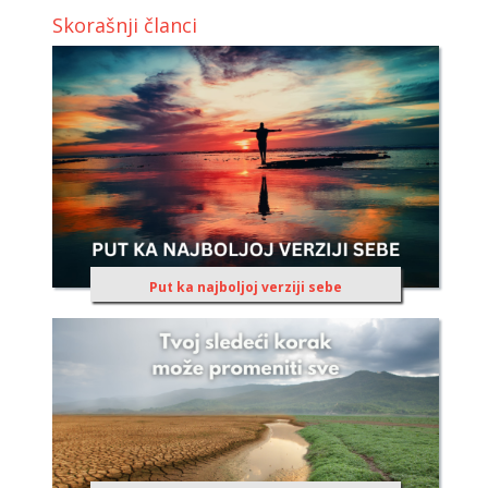
Skorašnji članci
Put ka najboljoj verziji sebe