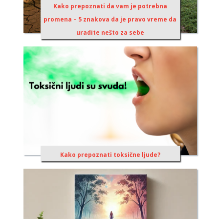
Kako prepoznati da vam je potrebna
promena – 5 znakova da je pravo vreme da
uradite nešto za sebe
Kako prepoznati toksične ljude?