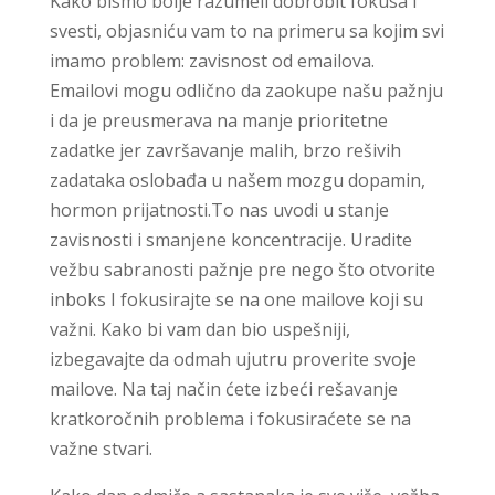
Kako bismo bolje razumeli dobrobit fokusa i
svesti, objasniću vam to na primeru sa kojim svi
imamo problem: zavisnost od emailova.
Emailovi mogu odlično da zaokupe našu pažnju
i da je preusmerava na manje prioritetne
zadatke jer završavanje malih, brzo rešivih
zadataka oslobađa u našem mozgu dopamin,
hormon prijatnosti.To nas uvodi u stanje
zavisnosti i smanjene koncentracije. Uradite
vežbu sabranosti pažnje pre nego što otvorite
inboks I fokusirajte se na one mailove koji su
važni. Kako bi vam dan bio uspešniji,
izbegavajte da odmah ujutru proverite svoje
mailove. Na taj način ćete izbeći rešavanje
kratkoročnih problema i fokusiraćete se na
važne stvari.