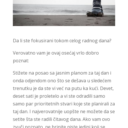
Da li ste fokusirani tokom celog radnog dana?
Verovatno vam je ovaj osećaj vrlo dobro
poznat:
Stižete na posao sa jasnim planom za taj dan i
onda odjendom ono što se dešava u sledećem
trenutku je da ste vi već na putu ka kući. Devet,
deset sati je proletelo a vi ste odradili samo
samo par prioritetnih stvari koje ste planirali za
taj dan. I najverovatnije uopšte ne možete da se
setite šta ste radili čitavog dana. Ako vam ovo
zvuči poznato, ne brinite niste jedini koji se