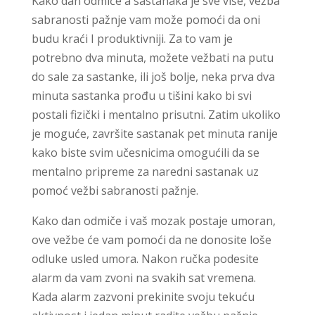
Kako dan odmiče a sastanaka je sve više, vežba
sabranosti pažnje vam može pomoći da oni
budu kraći I produktivniji. Za to vam je
potrebno dva minuta, možete vežbati na putu
do sale za sastanke, ili još bolje, neka prva dva
minuta sastanka prođu u tišini kako bi svi
postali fizički i mentalno prisutni. Zatim ukoliko
je moguće, završite sastanak pet minuta ranije
kako biste svim učesnicima omogućili da se
mentalno pripreme za naredni sastanak uz
pomoć vežbi sabranosti pažnje.
Kako dan odmiče i vaš mozak postaje umoran,
ove vežbe će vam pomoći da ne donosite loše
odluke usled umora. Nakon ručka podesite
alarm da vam zvoni na svakih sat vremena.
Kada alarm zazvoni prekinite svoju tekuću