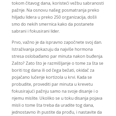
tokom čitavog dana, koristeći vežbu sabranosti
pažnje. Na osnovu našeg posmatranja preko
hiljadu lidera u preko 250 organizacija, došli
smo do nekih smernica kako da postanete
sabrani i fokusirani lider.
Prvo, važno je da ispravno započnete svoj dan.
Istraživanja pokazuju da najviše hormona
stresa oslobađamo par minuta nakon buđenja.
Zašto? Zato što je razmišljanje o tome za šta se
boriti tog dana ili od čega bežati, okidač za
pojačano lučenje kortizola u krvi. Kada se
probudite, provediti par minuta u krevetu
fokusirajući pažnju samo na svoje disanje i o
njemu mislite. Ukoliko se u toku disanja pojava
misli o tome šta treba da uradite tog dana,
jednostavno ih pustite da prođu, i nastavite da