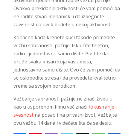
aktivnost i jedan minut radite vežbu pažnje.
Ovakvo prekidanje aktivnosti će vam pomoći da
ne radite stvari mehanički i da izbegnete
zavisnost da uvek budete u nekoj aktivnosti.
Konačno kada krenete kući takođe primenite
vežbu sabranosti pažnje. Isklučite telefon,
radio i jednostavno samo dišite. Pustite da
prođe svaka misao koja vas ometa,
jednostavno samo dišite. Ovo će vam pomoći da
se oslobodite stresa i da provedete kvalitetno
vreme sa svojom porodicom.
Vežbanje sabranosti pažnje ne znači živeti u
kao u usporenom filmu već znači
fokusiranje i
svesnost
na posao i na privatni život. Vežbajte
ovu vežbu 14 dana i videćete šta će se desiti.