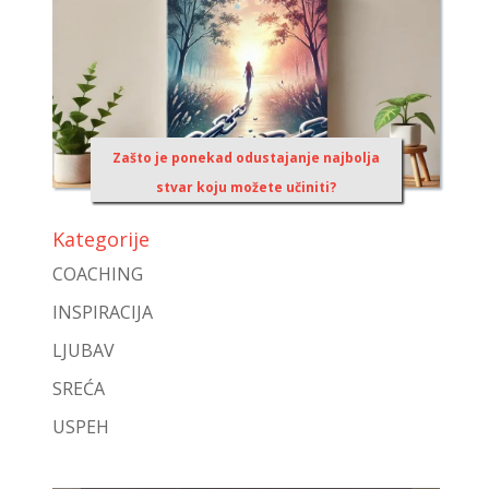
Zašto je ponekad odustajanje najbolja
stvar koju možete učiniti?
Kategorije
COACHING
INSPIRACIJA
LJUBAV
SREĆA
USPEH