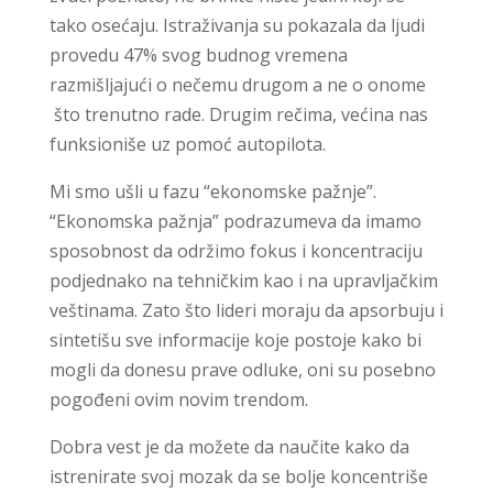
tako osećaju. Istraživanja su pokazala da ljudi
provedu 47% svog budnog vremena
razmišljajući o nečemu drugom a ne o onome
što trenutno rade. Drugim rečima, većina nas
funksioniše uz pomoć autopilota.
Mi smo ušli u fazu “ekonomske pažnje”.
“Ekonomska pažnja” podrazumeva da imamo
sposobnost da održimo fokus i koncentraciju
podjednako na tehničkim kao i na upravljačkim
veštinama. Zato što lideri moraju da apsorbuju i
sintetišu sve informacije koje postoje kako bi
mogli da donesu prave odluke, oni su posebno
pogođeni ovim novim trendom.
Dobra vest je da možete da naučite kako da
istrenirate svoj mozak da se bolje koncentriše