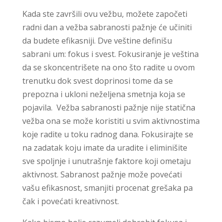
Kada ste završili ovu vežbu, možete započeti
radni dan a vežba sabranosti pažnje će učiniti
da budete efikasniji. Dve veštine definišu
sabrani um: fokus i svest. Fokusiranje je veština
da se skoncentrišete na ono što radite u ovom
trenutku dok svest doprinosi tome da se
prepozna i ukloni neželjena smetnja koja se
pojavila. Vežba sabranosti pažnje nije statična
vežba ona se može koristiti u svim aktivnostima
koje radite u toku radnog dana. Fokusirajte se
na zadatak koju imate da uradite i eliminišite
sve spoljnje i unutrašnje faktore koji ometaju
aktivnost. Sabranost pažnje može povećati
vašu efikasnost, smanjiti procenat grešaka pa
čak i povećati kreativnost.