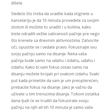
dišete.
Sledeće što treba da uradite kada stignete u
kancelariju je da 10 minuta provedete za svojim
stolom ili možete to uraditi i u kolima, kako
biste odradili vežbe sabranosti pažnje pre nego
što krenete sa dnevnim aktivnostima. Zatvorite
oči, opustite se i sedate pravo. Fokusirajte svu
svoju pažnju samo na disanje. Neka vaša
pažnja bude samo na udahu i izdahu, udahu i
izdahu. Kako bi vam fokus ostao samo na
disanju možete brojati pri svakom izdahu. Svaki
put kada primetite da vam je um preopterećen,
prebacite fokus na disanje. Jako je važno da
uživate u tim trenucima disanja. Tokom ostatka
dana ljudi će se truditi da fokusirate svoju
pažnju na njih ali tih 10 minuta je samo vaše.