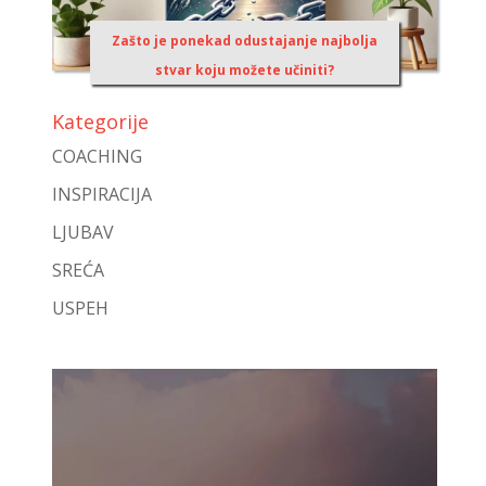
Zašto je ponekad odustajanje najbolja
stvar koju možete učiniti?
Kategorije
COACHING
INSPIRACIJA
LJUBAV
SREĆA
USPEH