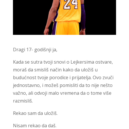
Dragi 17- godišnji ja,
Kada se sutra tvoji snovi o Lejkersima ostvare,
moraš da smisliš način kako da uložiš u
budućnost tvoje porodice i prijatelja. Ovo zvuči
jednostavno, i možeš pomisliti da to nije nešto
važno, ali odvoji malo vremena da o tome više
razmisliš.
Rekao sam da uložiš.
Nisam rekao da daš.