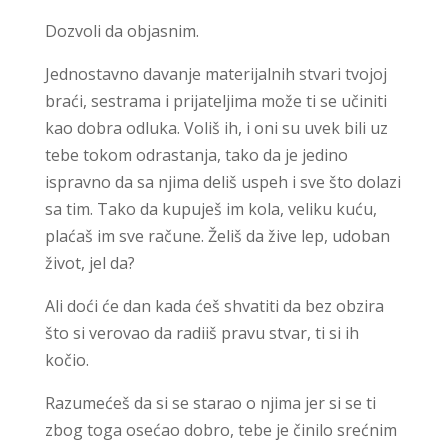
Dozvoli da objasnim.
Jednostavno davanje materijalnih stvari tvojoj
braći, sestrama i prijateljima može ti se učiniti
kao dobra odluka. Voliš ih, i oni su uvek bili uz
tebe tokom odrastanja, tako da je jedino
ispravno da sa njima deliš uspeh i sve što dolazi
sa tim. Tako da kupuješ im kola, veliku kuću,
plaćaš im sve račune. Želiš da žive lep, udoban
život, jel da?
Ali doći će dan kada ćeš shvatiti da bez obzira
što si verovao da radiiš pravu stvar, ti si ih
kočio.
Razumećeš da si se starao o njima jer si se ti
zbog toga osećao dobro, tebe je činilo srećnim