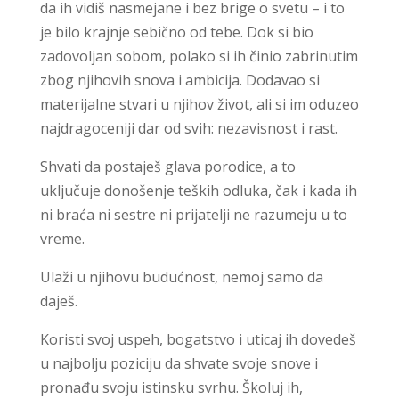
da ih vidiš nasmejane i bez brige o svetu – i to
je bilo krajnje sebično od tebe. Dok si bio
zadovoljan sobom, polako si ih činio zabrinutim
zbog njihovih snova i ambicija. Dodavao si
materijalne stvari u njihov život, ali si im oduzeo
najdragoceniji dar od svih: nezavisnost i rast.
Shvati da postaješ glava porodice, a to
uključuje donošenje teških odluka, čak i kada ih
ni braća ni sestre ni prijatelji ne razumeju u to
vreme.
Ulaži u njihovu budućnost, nemoj samo da
daješ.
Koristi svoj uspeh, bogatstvo i uticaj ih dovedeš
u najbolju poziciju da shvate svoje snove i
pronađu svoju istinsku svrhu. Školuj ih,