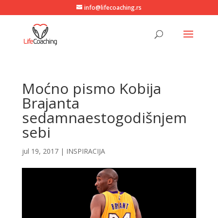
info@lifecoaching.rs
Moćno pismo Kobija
Brajanta
sedamnaestogodišnjem
sebi
jul 19, 2017
|
INSPIRACIJA