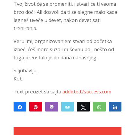
Tvoj život će se promeniti, i stvari će ti veoma
brzo doći. Ali dozvoli da ti se slegne malo kada
legneš uveče u devet, nakon devet sati
treniranja.
Veruj mi, organizovanjem stvari od početka
izbeći ćeš more suza i duševnu bol, nešto od
toga preostalo je do dana današnjeg.
S ljubavlju,
Kob
Text preuzet sa sajta
addicted2success.com
Share
Pin
Vibe
Email
Tweet
WhatsApp
Share