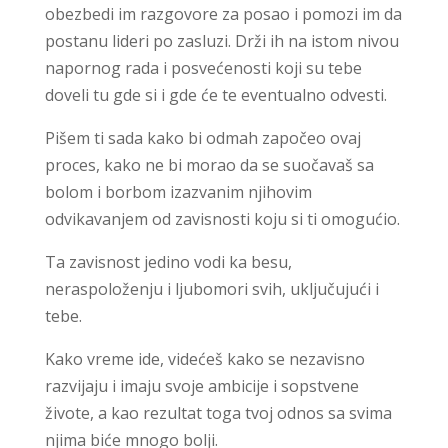
obezbedi im razgovore za posao i pomozi im da
postanu lideri po zasluzi. Drži ih na istom nivou
napornog rada i posvećenosti koji su tebe
doveli tu gde si i gde će te eventualno odvesti.
Pišem ti sada kako bi odmah započeo ovaj
proces, kako ne bi morao da se suočavaš sa
bolom i borbom izazvanim njihovim
odvikavanjem od zavisnosti koju si ti omogućio.
Ta zavisnost jedino vodi ka besu,
neraspoloženju i ljubomori svih, uključujući i
tebe.
Kako vreme ide, videćeš kako se nezavisno
razvijaju i imaju svoje ambicije i sopstvene
živote, a kao rezultat toga tvoj odnos sa svima
njima biće mnogo bolji.