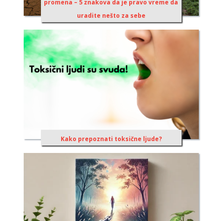
promena – 5 znakova da je pravo vreme da
uradite nešto za sebe
Kako prepoznati toksične ljude?