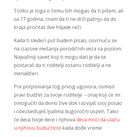
Toliko je toga o čemu bih mogao da ti pišem, ali
sa 17 godina, znam da ti ne drži pažnju da do
kraja pročitaš dve hiljade reči.
Kada ti sledeći put budem pisao, osvrnuću se
na izazove mešanja porodičnih veza sa poslom.
Najvažniji savet koji ti mogu dati je da se
postaraš da ti roditelji ostanu roditelji a ne
menadžeri.
Pre potpisivanja tog prvog ugovora, osmisli
pravi budžet za svoje roditelje – onaj koji će im
omogućiti da divno žive dok razvijaš svoj posao
i obezbeđuješ ljudima dugoročni uspeh. Tako
će deca tvoje dece i njihova
deca moći da ulažu
u njihovu budućnost
kada dođe vreme.