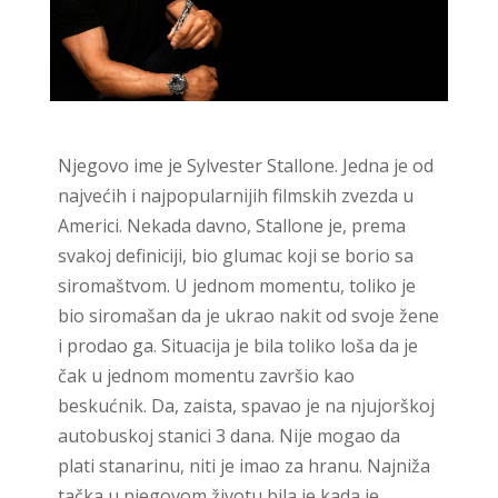
Njegovo ime je Sylvester Stallone. Jedna je od
najvećih i najpopularnijih filmskih zvezda u
Americi. Nekada davno, Stallone je, prema
svakoj definiciji, bio glumac koji se borio sa
siromaštvom. U jednom momentu, toliko je
bio siromašan da je
ukrao nakit od svoje žene
i prodao ga. Situacija je bila toliko loša da je
čak u jednom momentu završio kao
beskućnik. Da, zaista, spavao je na njujorškoj
autobuskoj stanici 3 dana. Nije mogao da
plati stanarinu, niti je imao za hranu. Najniža
tačka u njegovom životu bila je kada je