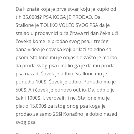
Da li znate koja je prva stvar koju je kupio od
tih 35.000$? PSA KOGA JE PRODAO. Da,
Stallone je TOLIKO VOLEO SVOG PSA da je
stajao u prodavnici pića čitava tri dan čekajući
čoveka kome je prodao svog psa. I trećeg
dana video je čoveka koji prilazi zajedno sa
psom. Stallone mu je objasnio zašto je morao
da proda svog psa i molio ga je da mu proda
psa nazad. Čovek je odbio. Stallone mu je
ponudio 100$. Čovek je odbio. Ponudio mu je
500$. Ali čovek je ponovo odbio. Da, odbio je
čak i 1000$. I, verovali ili ne, Stallone mu je
platio 15.000$ za istog onog psa koga je
prodao za samo 25$! Konačno je dobio nazad
svog psa!