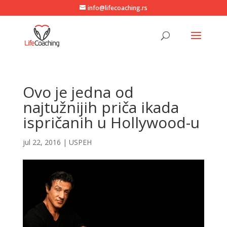
info@lifecoaching.rs
Ovo je jedna od
najtužnijih priča ikada
ispričanih u Hollywood-u
jul 22, 2016
|
USPEH