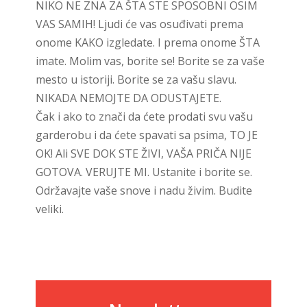
NIKO NE ZNA ZA ŠTA STE SPOSOBNI OSIM
VAS SAMIH! Ljudi će vas osuđivati prema
onome KAKO izgledate. I prema onome ŠTA
imate. Molim vas, borite se! Borite se za vaše
mesto u istoriji. Borite se za vašu slavu.
NIKADA NEMOJTE DA ODUSTAJETE.
Čak i ako to znači da ćete prodati svu vašu
garderobu i da ćete spavati sa psima, TO JE
OK! Ali SVE DOK STE ŽIVI, VAŠA PRIČA NIJE
GOTOVA. VERUJTE MI. Ustanite i borite se.
Održavajte vaše snove i nadu živim. Budite
veliki.