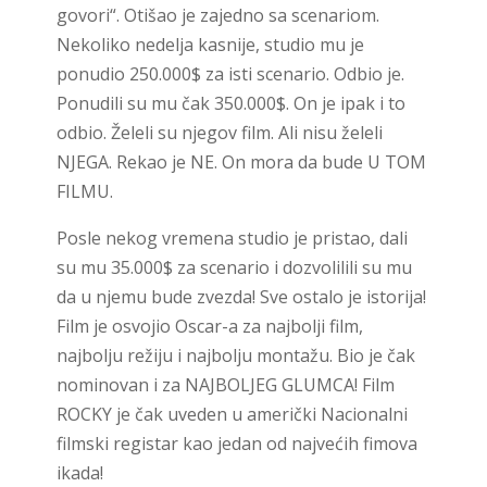
govori“. Otišao je zajedno sa scenariom.
Nekoliko nedelja kasnije, studio mu je
ponudio 250.000$ za isti scenario. Odbio je.
Ponudili su mu čak 350.000$. On je ipak i to
odbio. Želeli su njegov film. Ali nisu želeli
NJEGA. Rekao je NE. On mora da bude U TOM
FILMU.
Posle nekog vremena studio je pristao, dali
su mu 35.000$ za scenario i dozvolilili su mu
da u njemu bude zvezda! Sve ostalo je istorija!
Film je osvojio Oscar-a za najbolji film,
najbolju režiju i najbolju montažu. Bio je čak
nominovan i za NAJBOLJEG GLUMCA! Film
ROCKY je čak uveden u američki Nacionalni
filmski registar kao jedan od najvećih fimova
ikada!