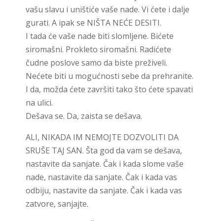
vašu slavu i uništiće vaše nade. Vi ćete i dalje
gurati. A ipak se NIŠTA NEĆE DESITI.
I tada će vaše nade biti slomljene. Bićete
siromašni. Prokleto siromašni. Radićete
čudne poslove samo da biste preživeli.
Nećete biti u mogućnosti sebe da prehranite.
I da, možda ćete završiti tako što ćete spavati
na ulici.
Dešava se. Da, zaista se dešava.
ALI, NIKADA IM NEMOJTE DOZVOLITI DA
SRUŠE TAJ SAN. Šta god da vam se dešava,
nastavite da sanjate. Čak i kada slome vaše
nade, nastavite da sanjate. Čak i kada vas
odbiju, nastavite da sanjate. Čak i kada vas
zatvore, sanjajte.