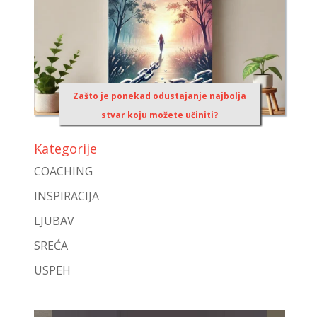
Zašto je ponekad odustajanje najbolja
stvar koju možete učiniti?
Kategorije
COACHING
INSPIRACIJA
LJUBAV
SREĆA
USPEH