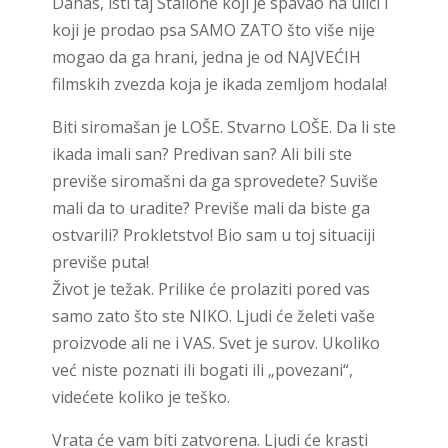
Danas, isti taj Stallone koji je spavao na ulici i
koji je prodao psa SAMO ZATO što više nije
mogao da ga hrani, jedna je od NAJVEĆIH
filmskih zvezda koja je ikada zemljom hodala!
Biti siromašan je LOŠE. Stvarno LOŠE. Da li ste
ikada imali san? Predivan san? Ali bili ste
previše siromašni da ga sprovedete? Suviše
mali da to uradite? Previše mali da biste ga
ostvarili? Prokletstvo! Bio sam u toj situaciji
previše puta!
Život je težak. Prilike će prolaziti pored vas
samo zato što ste NIKO. Ljudi će želeti vaše
proizvode ali ne i VAS. Svet je surov. Ukoliko
već niste poznati ili bogati ili „povezani“,
videćete koliko je teško.
Vrata će vam biti zatvorena. Ljudi će krasti