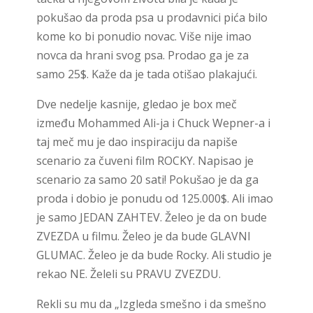
pokušao da proda psa u prodavnici pića bilo
kome ko bi ponudio novac. Više nije imao
novca da hrani svog psa. Prodao ga je za
samo 25$. Kaže da je tada otišao plakajući.
Dve nedelje kasnije, gledao je box meč
između Mohammed Ali-ja i Chuck Wepner-a i
taj meč mu je dao inspiraciju da napiše
scenario za čuveni film ROCKY. Napisao je
scenario za samo 20 sati! Pokušao je da ga
proda i dobio je ponudu od 125.000$. Ali imao
je samo JEDAN ZAHTEV. Želeo je da on bude
ZVEZDA u filmu. Želeo je da bude GLAVNI
GLUMAC. Želeo je da bude Rocky. Ali studio je
rekao NE. Želeli su PRAVU ZVEZDU.
Rekli su mu da „Izgleda smešno i da smešno