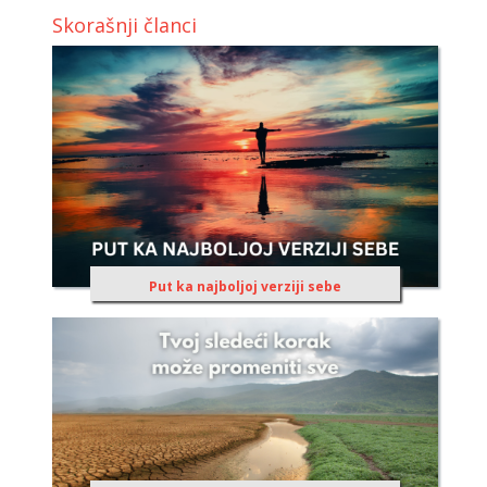
Skorašnji članci
Put ka najboljoj verziji sebe