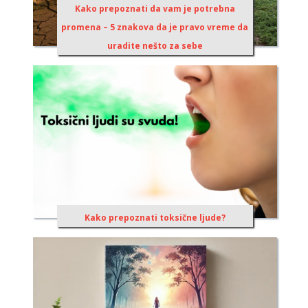
Kako prepoznati da vam je potrebna
promena – 5 znakova da je pravo vreme da
uradite nešto za sebe
Kako prepoznati toksične ljude?