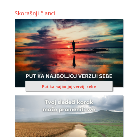
Skorašnji članci
Put ka najboljoj verziji sebe