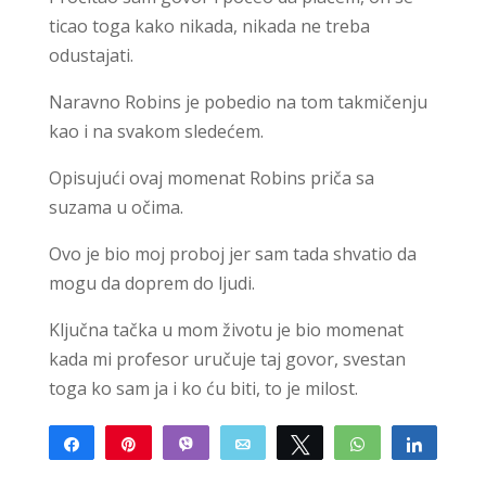
ticao toga kako nikada, nikada ne treba
odustajati.
Naravno Robins je pobedio na tom takmičenju
kao i na svakom sledećem.
Opisujući ovaj momenat Robins priča sa
suzama u očima.
Ovo je bio moj proboj jer sam tada shvatio da
mogu da doprem do ljudi.
Ključna tačka u mom životu je bio momenat
kada mi profesor uručuje taj govor, svestan
toga ko sam ja i ko ću biti, to je milost.
Share
Pin
Vibe
Email
Tweet
WhatsApp
Share