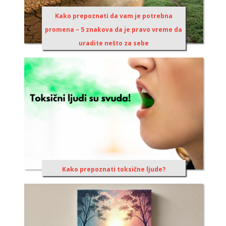
Kako prepoznati da vam je potrebna
promena – 5 znakova da je pravo vreme da
uradite nešto za sebe
Kako prepoznati toksične ljude?