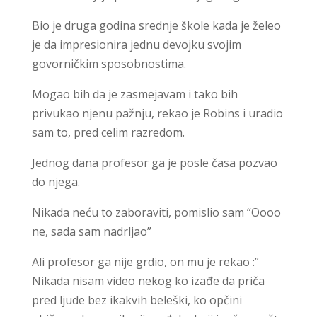
Bio je druga godina srednje škole kada je želeo
je da impresionira jednu devojku svojim
govorničkim sposobnostima.
Mogao bih da je zasmejavam i tako bih
privukao njenu pažnju, rekao je Robins i uradio
sam to, pred celim razredom.
Jednog dana profesor ga je posle časa pozvao
do njega.
Nikada neću to zaboraviti, pomislio sam “Oooo
ne, sada sam nadrljao”
Ali profesor ga nije grdio, on mu je rekao :”
Nikada nisam video nekog ko izađe da priča
pred ljude bez ikakvih beleški, ko opčini