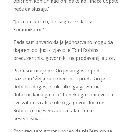
običnom komunikacijom đake koji inače uopšte
neće da slušaju.”
“Ja znam ko si ti, ti nisi govornik ti si
komunikator.”
Tada sam shvatio da ja jednostvano mogu da
doprem do ljudi.- izjavio je Toni Robins,
preduzentnik, govornik i najprodavaniji autor.
Profesor mu je pružio jedan govor pod
nazivom “Želja za pobedom” i predložio je
Robinsu dogovor, ukolilko ga govor ne
dotakne kada ga pročita neka ga samo vrati i
sve zaboravi ali ukoliko ga govor dodirne
Robins će učestvovati na takmičenju
besedništva.
Pročitao sam govor i počeo da plačem, on se