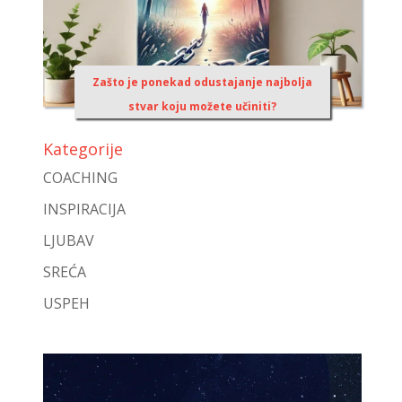
Zašto je ponekad odustajanje najbolja
stvar koju možete učiniti?
Kategorije
COACHING
INSPIRACIJA
LJUBAV
SREĆA
USPEH