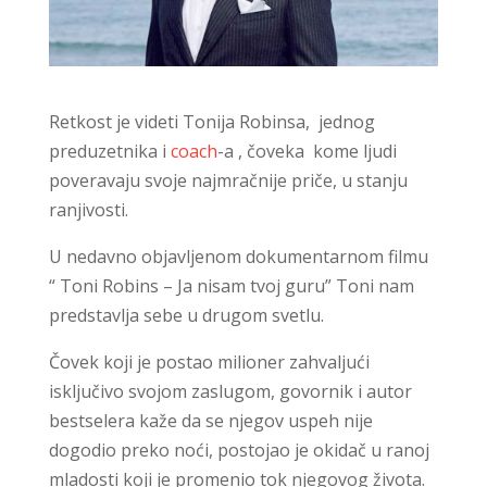
Retkost je videti Tonija Robinsa, jednog
preduzetnika i
coach
-a , čoveka kome ljudi
poveravaju svoje najmračnije priče, u stanju
ranjivosti.
U nedavno objavljenom dokumentarnom filmu
“ Toni Robins – Ja nisam tvoj guru” Toni nam
predstavlja sebe u drugom svetlu.
Čovek koji je postao milioner zahvaljući
isključivo svojom zaslugom, govornik i autor
bestselera kaže da se njegov uspeh nije
dogodio preko noći, postojao je okidač u ranoj
mladosti koji je promenio tok njegovog života.